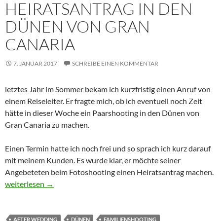
HEIRATSANTRAG IN DEN
DÜNEN VON GRAN
CANARIA
7. JANUAR 2017
SCHREIBE EINEN KOMMENTAR
letztes Jahr im Sommer bekam ich kurzfristig einen Anruf von
einem Reiseleiter. Er fragte mich, ob ich eventuell noch Zeit
hätte in dieser Woche ein Paarshooting in den Dünen von
Gran Canaria zu machen.
Einen Termin hatte ich noch frei und so sprach ich kurz darauf
mit meinem Kunden. Es wurde klar, er möchte seiner
Angebeteten beim Fotoshooting einen Heiratsantrag machen.
Heiratsantrag in den Dünen von Gran Canaria
weiterlesen
→
AFTER WEDDING
DÜNEN
FAMILIENSHOOTING