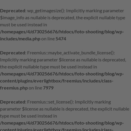
Deprecated
: wp_getimagesize(): Implicitly marking parameter
$image_info as nullable is deprecated, the explicit nullable type
must be used instead in
/homepages/4/d730256676/htdocs/foto-shooting/blog/wp-
includes/media.php
on line
5474
Deprecated
: Freemius::maybe_activate_bundle_license():
Implicitly marking parameter $license as nullable is deprecated,
the explicit nullable type must be used instead in
/homepages/4/d730256676/htdocs/foto-shooting/blog/wp-
content/plugins/everlightbox/freemius/includes/class-
freemius.php
on line
7979
Deprecated
: Freemius::set_license(): Implicitly marking
parameter $license as nullable is deprecated, the explicit nullable
type must be used instead in
/homepages/4/d730256676/htdocs/foto-shooting/blog/wp-
content/plugins/everlightbox/freemius/includes/class-