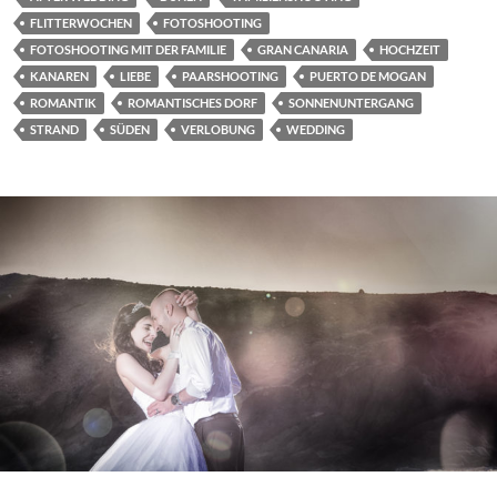
FLITTERWOCHEN
FOTOSHOOTING
FOTOSHOOTING MIT DER FAMILIE
GRAN CANARIA
HOCHZEIT
KANAREN
LIEBE
PAARSHOOTING
PUERTO DE MOGAN
ROMANTIK
ROMANTISCHES DORF
SONNENUNTERGANG
STRAND
SÜDEN
VERLOBUNG
WEDDING