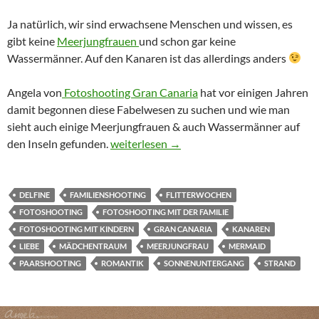
Ja natürlich, wir sind erwachsene Menschen und wissen, es
gibt keine
Meerjungfrauen
und schon gar keine
Wassermänner. Auf den Kanaren ist das allerdings anders
Angela von
Fotoshooting Gran Canaria
hat vor einigen Jahren
damit begonnen diese Fabelwesen zu suchen und wie man
sieht auch einige Meerjungfrauen & auch Wassermänner auf
Meerjungfrau – Wassermann – Fotoshooti
den Inseln gefunden.
weiterlesen
→
DELFINE
FAMILIENSHOOTING
FLITTERWOCHEN
FOTOSHOOTING
FOTOSHOOTING MIT DER FAMILIE
FOTOSHOOTING MIT KINDERN
GRAN CANARIA
KANAREN
LIEBE
MÄDCHENTRAUM
MEERJUNGFRAU
MERMAID
PAARSHOOTING
ROMANTIK
SONNENUNTERGANG
STRAND