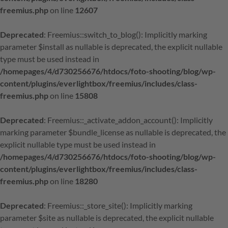
freemius.php
on line
12607
Deprecated
: Freemius::switch_to_blog(): Implicitly marking
parameter $install as nullable is deprecated, the explicit nullable
type must be used instead in
/homepages/4/d730256676/htdocs/foto-shooting/blog/wp-
content/plugins/everlightbox/freemius/includes/class-
freemius.php
on line
15808
Deprecated
: Freemius::_activate_addon_account(): Implicitly
marking parameter $bundle_license as nullable is deprecated, the
explicit nullable type must be used instead in
/homepages/4/d730256676/htdocs/foto-shooting/blog/wp-
content/plugins/everlightbox/freemius/includes/class-
freemius.php
on line
18280
Deprecated
: Freemius::_store_site(): Implicitly marking
parameter $site as nullable is deprecated, the explicit nullable