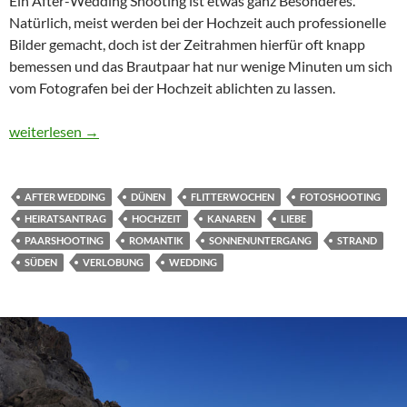
Ein After-Wedding Shooting ist etwas ganz Besonderes.
Natürlich, meist werden bei der Hochzeit auch professionelle
Bilder gemacht, doch ist der Zeitrahmen hierfür oft knapp
bemessen und das Brautpaar hat nur wenige Minuten um sich
vom Fotografen bei der Hochzeit ablichten zu lassen.
Shooting nach der Hochzeit auf den Kanaren
weiterlesen
→
AFTER WEDDING
DÜNEN
FLITTERWOCHEN
FOTOSHOOTING
HEIRATSANTRAG
HOCHZEIT
KANAREN
LIEBE
PAARSHOOTING
ROMANTIK
SONNENUNTERGANG
STRAND
SÜDEN
VERLOBUNG
WEDDING