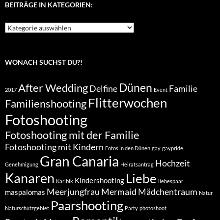
BEITRÄGE IN KATEGORIEN:
Beiträge
in
Kategorien:
WONACH SUCHST DU?!
Dünen
After Wedding
Delfine
Familie
2017
Event
Flitterwochen
Familienshooting
Fotoshooting
Fotoshooting mit der Familie
Fotoshooting mit Kindern
Fotos in den Dünen
gay
gaypride
Gran Canaria
Hochzeit
Genehmigung
Heiratsantrag
Kanaren
Liebe
Kindershooting
Karibik
liebespaar
Meerjungfrau
Mermaid
Mädchentraum
maspalomas
Natur
Paarshooting
Naturschutzgebiet
Party
photoshoot