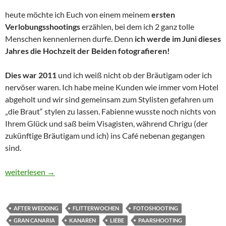
heute möchte ich Euch von einem meinem
ersten
Verlobungsshootings
erzählen, bei dem ich 2 ganz tolle
Menschen kennenlernen durfe. Denn
ich werde im Juni dieses
Jahres die Hochzeit der Beiden fotografieren!
Dies war 2011
und ich weiß nicht ob der Bräutigam oder ich
nervöser waren. Ich habe meine Kunden wie immer vom Hotel
abgeholt und wir sind gemeinsam zum Stylisten gefahren um
„die Braut“ stylen zu lassen. Fabienne wusste noch nichts von
Ihrem Glück und saß beim Visagisten, während Chrigu (der
zukünftige Bräutigam und ich) ins Café nebenan gegangen
sind.
eines meiner 1. Verlobungs- Shootings
weiterlesen
→
AFTER WEDDING
FLITTERWOCHEN
FOTOSHOOTING
GRAN CANARIA
KANAREN
LIEBE
PAARSHOOTING