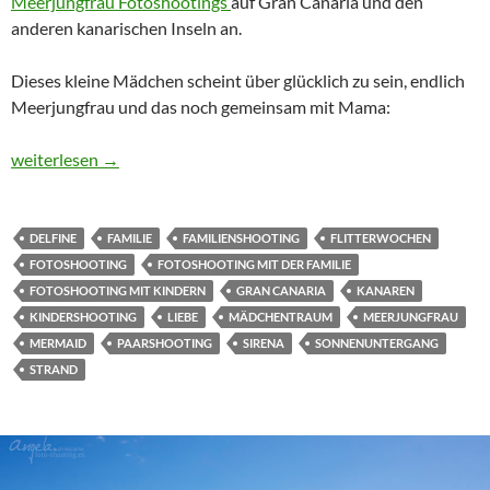
Meerjungfrau Fotoshootings
auf Gran Canaria und den
anderen kanarischen Inseln an.
Dieses kleine Mädchen scheint über glücklich zu sein, endlich
Meerjungfrau und das noch gemeinsam mit Mama:
Meerjungfrau Fotoshooting für Kinder
weiterlesen
→
DELFINE
FAMILIE
FAMILIENSHOOTING
FLITTERWOCHEN
FOTOSHOOTING
FOTOSHOOTING MIT DER FAMILIE
FOTOSHOOTING MIT KINDERN
GRAN CANARIA
KANAREN
KINDERSHOOTING
LIEBE
MÄDCHENTRAUM
MEERJUNGFRAU
MERMAID
PAARSHOOTING
SIRENA
SONNENUNTERGANG
STRAND