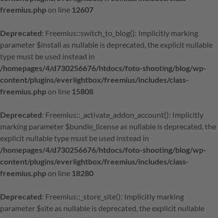
freemius.php
on line
12607
Deprecated
: Freemius::switch_to_blog(): Implicitly marking
parameter $install as nullable is deprecated, the explicit nullable
type must be used instead in
/homepages/4/d730256676/htdocs/foto-shooting/blog/wp-
content/plugins/everlightbox/freemius/includes/class-
freemius.php
on line
15808
Deprecated
: Freemius::_activate_addon_account(): Implicitly
marking parameter $bundle_license as nullable is deprecated, the
explicit nullable type must be used instead in
/homepages/4/d730256676/htdocs/foto-shooting/blog/wp-
content/plugins/everlightbox/freemius/includes/class-
freemius.php
on line
18280
Deprecated
: Freemius::_store_site(): Implicitly marking
parameter $site as nullable is deprecated, the explicit nullable