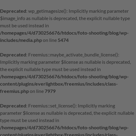
Deprecated
: wp_getimagesize(): Implicitly marking parameter
$image_info as nullable is deprecated, the explicit nullable type
must be used instead in
/homepages/4/d730256676/htdocs/foto-shooting/blog/wp-
includes/media.php
on line
5474
Deprecated
: Freemius::maybe_activate_bundle_license():
Implicitly marking parameter $license as nullable is deprecated,
the explicit nullable type must be used instead in
/homepages/4/d730256676/htdocs/foto-shooting/blog/wp-
content/plugins/everlightbox/freemius/includes/class-
freemius.php
on line
7979
Deprecated
: Freemius::set_license(): Implicitly marking
parameter $license as nullable is deprecated, the explicit nullable
type must be used instead in
/homepages/4/d730256676/htdocs/foto-shooting/blog/wp-
content/plugins/everlightbox/freemius/includes/class-