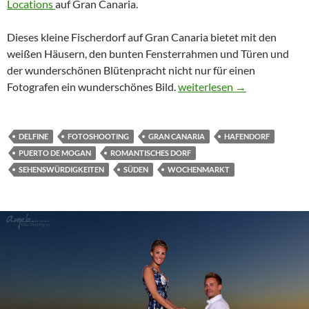
Locations
auf Gran Canaria.
Dieses kleine Fischerdorf auf Gran Canaria bietet mit den
weißen Häusern, den bunten Fensterrahmen und Türen und
der wunderschönen Blütenpracht nicht nur für einen
Puerto de Mogan
Fotografen ein wunderschönes Bild.
weiterlesen
→
DELFINE
FOTOSHOOTING
GRAN CANARIA
HAFENDORF
PUERTO DE MOGAN
ROMANTISCHES DORF
SEHENSWÜRDIGKEITEN
SÜDEN
WOCHENMARKT