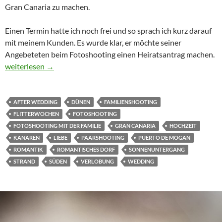
Gran Canaria zu machen.
Einen Termin hatte ich noch frei und so sprach ich kurz darauf
mit meinem Kunden. Es wurde klar, er möchte seiner
Angebeteten beim Fotoshooting einen Heiratsantrag machen.
Heiratsantrag in den Dünen von Gran Canaria
weiterlesen
→
AFTER WEDDING
DÜNEN
FAMILIENSHOOTING
FLITTERWOCHEN
FOTOSHOOTING
FOTOSHOOTING MIT DER FAMILIE
GRAN CANARIA
HOCHZEIT
KANAREN
LIEBE
PAARSHOOTING
PUERTO DE MOGAN
ROMANTIK
ROMANTISCHES DORF
SONNENUNTERGANG
STRAND
SÜDEN
VERLOBUNG
WEDDING