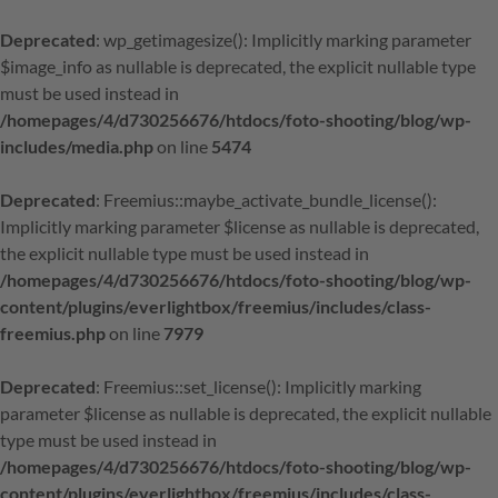
Deprecated
: wp_getimagesize(): Implicitly marking parameter
$image_info as nullable is deprecated, the explicit nullable type
must be used instead in
/homepages/4/d730256676/htdocs/foto-shooting/blog/wp-
includes/media.php
on line
5474
Deprecated
: Freemius::maybe_activate_bundle_license():
Implicitly marking parameter $license as nullable is deprecated,
the explicit nullable type must be used instead in
/homepages/4/d730256676/htdocs/foto-shooting/blog/wp-
content/plugins/everlightbox/freemius/includes/class-
freemius.php
on line
7979
Deprecated
: Freemius::set_license(): Implicitly marking
parameter $license as nullable is deprecated, the explicit nullable
type must be used instead in
/homepages/4/d730256676/htdocs/foto-shooting/blog/wp-
content/plugins/everlightbox/freemius/includes/class-