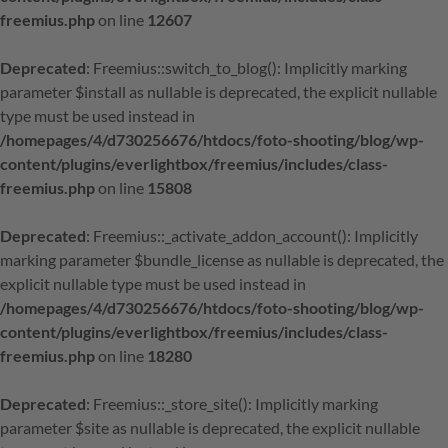
freemius.php
on line
12607
Deprecated
: Freemius::switch_to_blog(): Implicitly marking
parameter $install as nullable is deprecated, the explicit nullable
type must be used instead in
/homepages/4/d730256676/htdocs/foto-shooting/blog/wp-
content/plugins/everlightbox/freemius/includes/class-
freemius.php
on line
15808
Deprecated
: Freemius::_activate_addon_account(): Implicitly
marking parameter $bundle_license as nullable is deprecated, the
explicit nullable type must be used instead in
/homepages/4/d730256676/htdocs/foto-shooting/blog/wp-
content/plugins/everlightbox/freemius/includes/class-
freemius.php
on line
18280
Deprecated
: Freemius::_store_site(): Implicitly marking
parameter $site as nullable is deprecated, the explicit nullable