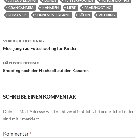
AFTER WEDDING
DÜNEN
FLITTERWOCHEN
FOTOSHOOTING
GRAN CANARIA
KANAREN
LIEBE
PAARSHOOTING
ROMANTIK
SONNENUNTERGANG
SÜDEN
WEDDING
Beitrags-
VORHERIGER BEITRAG
Navigation
Meerjungfrau Fotoshooting für Kinder
NÄCHSTER BEITRAG
Shooting nach der Hochzeit auf den Kanaren
SCHREIBE EINEN KOMMENTAR
Deine E-Mail-Adresse wird nicht veröffentlicht.
Erforderliche Felder
sind mit
*
markiert
Kommentar
*