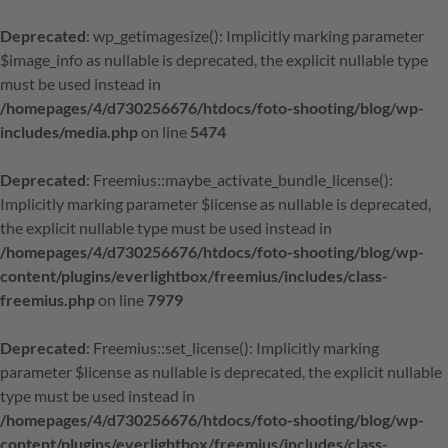
Deprecated
: wp_getimagesize(): Implicitly marking parameter
$image_info as nullable is deprecated, the explicit nullable type
must be used instead in
/homepages/4/d730256676/htdocs/foto-shooting/blog/wp-
includes/media.php
on line
5474
Deprecated
: Freemius::maybe_activate_bundle_license():
Implicitly marking parameter $license as nullable is deprecated,
the explicit nullable type must be used instead in
/homepages/4/d730256676/htdocs/foto-shooting/blog/wp-
content/plugins/everlightbox/freemius/includes/class-
freemius.php
on line
7979
Deprecated
: Freemius::set_license(): Implicitly marking
parameter $license as nullable is deprecated, the explicit nullable
type must be used instead in
/homepages/4/d730256676/htdocs/foto-shooting/blog/wp-
content/plugins/everlightbox/freemius/includes/class-