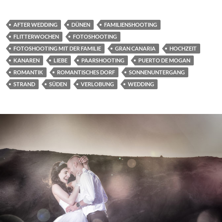
AFTER WEDDING
DÜNEN
FAMILIENSHOOTING
FLITTERWOCHEN
FOTOSHOOTING
FOTOSHOOTING MIT DER FAMILIE
GRAN CANARIA
HOCHZEIT
KANAREN
LIEBE
PAARSHOOTING
PUERTO DE MOGAN
ROMANTIK
ROMANTISCHES DORF
SONNENUNTERGANG
STRAND
SÜDEN
VERLOBUNG
WEDDING