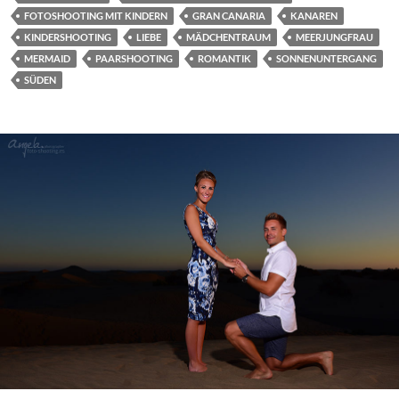
FOTOSHOOTING MIT KINDERN
GRAN CANARIA
KANAREN
KINDERSHOOTING
LIEBE
MÄDCHENTRAUM
MEERJUNGFRAU
MERMAID
PAARSHOOTING
ROMANTIK
SONNENUNTERGANG
SÜDEN