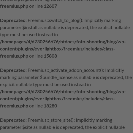
freemius.php
on line
12607
Deprecated
: Freemius::switch_to_blog(): Implicitly marking
parameter $install as nullable is deprecated, the explicit nullable
type must be used instead in
/homepages/4/d730256676/htdocs/foto-shooting/blog/wp-
content/plugins/everlightbox/freemius/includes/class-
freemius.php
on line
15808
Deprecated
: Freemius::_activate_addon_account(): Implicitly
marking parameter $bundle_license as nullable is deprecated, the
explicit nullable type must be used instead in
/homepages/4/d730256676/htdocs/foto-shooting/blog/wp-
content/plugins/everlightbox/freemius/includes/class-
freemius.php
on line
18280
Deprecated
: Freemius::_store_site(): Implicitly marking
parameter $site as nullable is deprecated, the explicit nullable