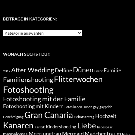
BEITRÄGE IN KATEGORIEN:
Beiträge
in
Kategorien:
WONACH SUCHST DU?!
Dünen
After Wedding
Delfine
Familie
2017
Event
Flitterwochen
Familienshooting
Fotoshooting
Fotoshooting mit der Familie
Fotoshooting mit Kindern
Fotos in den Dünen
gay
gaypride
Gran Canaria
Hochzeit
Genehmigung
Heiratsantrag
Kanaren
Liebe
Kindershooting
Karibik
liebespaar
Meerjungfrau
Mermaid
Mädchentraum
maspalomas
Natur