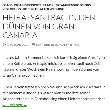
FOTOSHOOTING BERICHTE
,
PAAR- UND FAMILIENSHOOTINGS
,
VERLOBUNG - HOCHZEIT - AFTER WEDDING
HEIRATSANTRAG IN DEN
DÜNEN VON GRAN
CANARIA
7. JANUAR 2017
SCHREIBE EINEN KOMMENTAR
letztes Jahr im Sommer bekam ich kurzfristig einen Anruf von
einem Reiseleiter. Er fragte mich, ob ich eventuell noch Zeit
hätte in dieser Woche ein Paarshooting in den Dünen von
Gran Canaria zu machen.
Einen Termin hatte ich noch frei und so sprach ich kurz darauf
mit meinem Kunden. Es wurde klar, er möchte seiner
Angebeteten beim Fotoshooting einen Heiratsantrag machen.
Heiratsantrag in den Dünen von Gran Canaria
weiterlesen
→