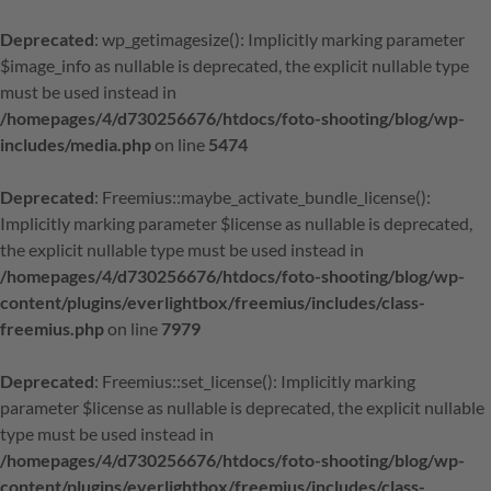
Deprecated
: wp_getimagesize(): Implicitly marking parameter
$image_info as nullable is deprecated, the explicit nullable type
must be used instead in
/homepages/4/d730256676/htdocs/foto-shooting/blog/wp-
includes/media.php
on line
5474
Deprecated
: Freemius::maybe_activate_bundle_license():
Implicitly marking parameter $license as nullable is deprecated,
the explicit nullable type must be used instead in
/homepages/4/d730256676/htdocs/foto-shooting/blog/wp-
content/plugins/everlightbox/freemius/includes/class-
freemius.php
on line
7979
Deprecated
: Freemius::set_license(): Implicitly marking
parameter $license as nullable is deprecated, the explicit nullable
type must be used instead in
/homepages/4/d730256676/htdocs/foto-shooting/blog/wp-
content/plugins/everlightbox/freemius/includes/class-