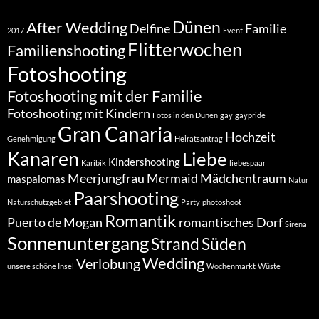
Dünen
After Wedding
Delfine
Familie
2017
Event
Flitterwochen
Familienshooting
Fotoshooting
Fotoshooting mit der Familie
Fotoshooting mit Kindern
Fotos in den Dünen
gay
gaypride
Gran Canaria
Hochzeit
Genehmigung
Heiratsantrag
Kanaren
Liebe
Kindershooting
Karibik
liebespaar
Meerjungfrau
Mermaid
Mädchentraum
maspalomas
Natur
Paarshooting
Naturschutzgebiet
Party
photoshoot
Romantik
Puerto de Mogan
romantisches Dorf
Sirena
Sonnenuntergang
Strand
Süden
Wedding
Verlobung
unsere schöne Insel
Wochenmarkt
Wüste