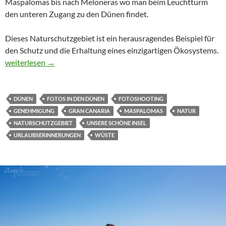
Maspalomas bis nach Meloneras wo man beim Leuchtturm
den unteren Zugang zu den Dünen findet.
Dieses Naturschutzgebiet ist ein herausragendes Beispiel für
den Schutz und die Erhaltung eines einzigartigen Ökosystems.
Naturschutzgebiet Dünen von Maspalomas
weiterlesen
→
DÜNEN
FOTOS IN DEN DÜNEN
FOTOSHOOTING
GENEHMIGUNG
GRAN CANARIA
MASPALOMAS
NATUR
NATURSCHUTZGEBIET
UNSERE SCHÖNE INSEL
URLAUBSERINNERUNGEN
WÜSTE