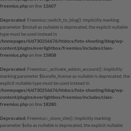
freemius.php
on line
12607
Deprecated
: Freemius::switch_to_blog(): Implicitly marking
parameter $install as nullable is deprecated, the explicit nullable
type must be used instead in
/homepages/4/d730256676/htdocs/foto-shooting/blog/wp-
content/plugins/everlightbox/freemius/includes/class-
freemius.php
on line
15808
Deprecated
: Freemius::_activate_addon_account(): Implicitly
marking parameter $bundle_license as nullable is deprecated, the
explicit nullable type must be used instead in
/homepages/4/d730256676/htdocs/foto-shooting/blog/wp-
content/plugins/everlightbox/freemius/includes/class-
freemius.php
on line
18280
Deprecated
: Freemius::_store_site(): Implicitly marking
parameter $site as nullable is deprecated, the explicit nullable