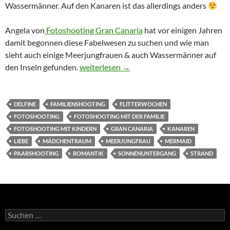
Wassermänner. Auf den Kanaren ist das allerdings anders
Angela von
Fotoshooting Gran Canaria
hat vor einigen Jahren
damit begonnen diese Fabelwesen zu suchen und wie man
sieht auch einige Meerjungfrauen & auch Wassermänner auf
Meerjungfrau – Wassermann – Fotoshooti
den Inseln gefunden.
weiterlesen
→
DELFINE
FAMILIENSHOOTING
FLITTERWOCHEN
FOTOSHOOTING
FOTOSHOOTING MIT DER FAMILIE
FOTOSHOOTING MIT KINDERN
GRAN CANARIA
KANAREN
LIEBE
MÄDCHENTRAUM
MEERJUNGFRAU
MERMAID
PAARSHOOTING
ROMANTIK
SONNENUNTERGANG
STRAND
Suchen
nach: