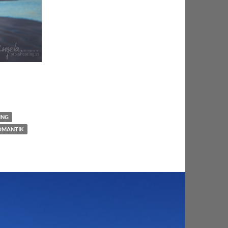
ING
OMANTIK