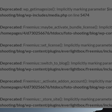
Deprecated
: wp_getimagesize(): Implicitly marking parameter $im
shooting/blog/wp-includes/media.php
on line
5474
Deprecated
: Freemius::maybe_activate_bundle_license(): Implicit
/homepages/4/d730256676/htdocs/foto-shooting/blog/wp-conte
Deprecated
: Freemius::set_license(): Implicitly marking paramete
shooting/blog/wp-content/plugins/everlightbox/freemius/incl
Deprecated
: Freemius::switch_to_blog(): Implicitly marking param
shooting/blog/wp-content/plugins/everlightbox/freemius/incl
Deprecated
: Freemius::_activate_addon_account(): Implicitly mar
/homepages/4/d730256676/htdocs/foto-shooting/blog/wp-conte
Deprecated
: Freemius::_store_site(): Implicitly marking paramete
shooting/blog/wp-content/plugins/everlightbox/freemius/incl