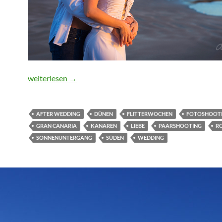
romantisches Fotoshooting auf Gran Canaria
weiterlesen
→
AFTER WEDDING
DÜNEN
FLITTERWOCHEN
FOTOSHOOT
GRAN CANARIA
KANAREN
LIEBE
PAARSHOOTING
R
SONNENUNTERGANG
SÜDEN
WEDDING