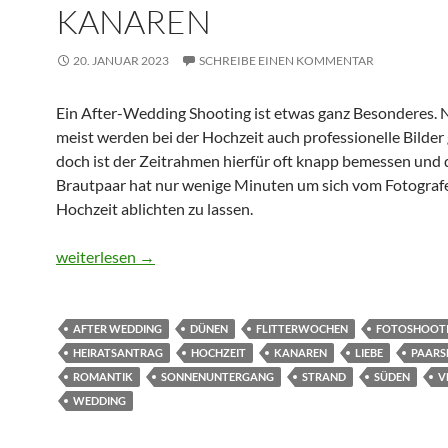
KANAREN
20. JANUAR 2023
SCHREIBE EINEN KOMMENTAR
Ein After-Wedding Shooting ist etwas ganz Besonderes. N
meist werden bei der Hochzeit auch professionelle Bilder
doch ist der Zeitrahmen hierfür oft knapp bemessen und 
Brautpaar hat nur wenige Minuten um sich vom Fotografe
Hochzeit ablichten zu lassen.
Shooting nach der Hochzeit auf den Kanaren
weiterlesen
→
AFTER WEDDING
DÜNEN
FLITTERWOCHEN
FOTOSHOOT
HEIRATSANTRAG
HOCHZEIT
KANAREN
LIEBE
PAARS
ROMANTIK
SONNENUNTERGANG
STRAND
SÜDEN
V
WEDDING