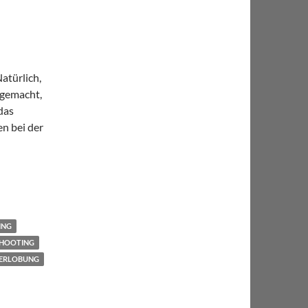
atürlich,
 gemacht,
das
n bei der
ING
HOOTING
ERLOBUNG