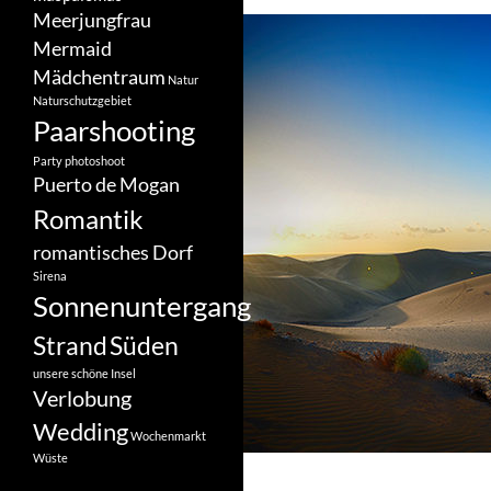
Meerjungfrau
Mermaid
Mädchentraum
Natur
Naturschutzgebiet
Paarshooting
Party
photoshoot
Puerto de Mogan
Romantik
romantisches Dorf
Sirena
Sonnenuntergang
Strand
Süden
unsere schöne Insel
Verlobung
Wedding
Wochenmarkt
Wüste