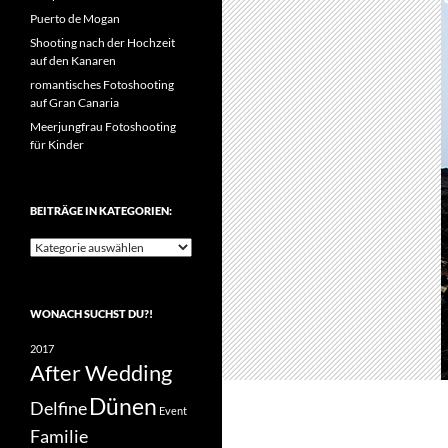
Puerto de Mogan
Shooting nach der Hochzeit
auf den Kanaren
romantisches Fotoshooting
auf Gran Canaria
Meerjungfrau Fotoshooting
für Kinder
BEITRÄGE IN KATEGORIEN:
Beiträge
in
Kategorien:
WONACH SUCHST DU?!
2017
After Wedding
Dünen
Delfine
Event
Familie