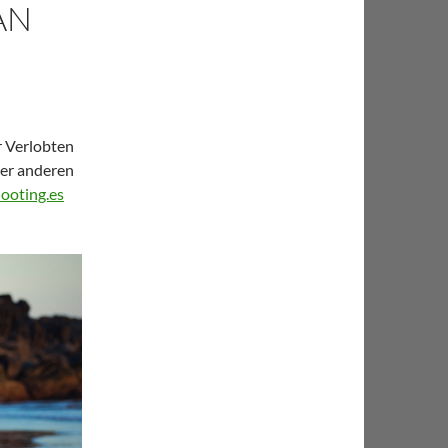
AN
r Verlobten
ner anderen
ooting.es