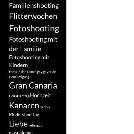
Familienshooting
Flitterwochen
Fotoshooting
Fotoshooting mit
der Familie
Fotoshooting mit
Kindern
Fotos in den Dünen
gay
gaypride
Genehmigung
Gran Canaria
Hochzeit
Heiratsantrag
Kanaren
Karibik
Kindershooting
Liebe
liebespaar
maspalomas