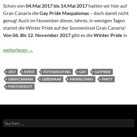
Schon von
04.Mai 2017 bis 14.Mai 2017
hatten wir hier auf
Gran Canaria die
Gay Pride Maspalomas
– doch damit nicht
genug! Auch im November dieses Jahres, in wenigen Tagen
startet die Winter Pride auf der Sonneninsel Gran Canaria!
Von 06. Bis 12. November 2017
gibt es die
Winter Pride
in
Winter Pride Maspalomas 2017
weiterlesen
→
2017
EVENT
FOTOSHOOTING
GAY
GAYPRIDE
GRAN CANARIA
LIEBESPAAR
MASPALOMAS
PARTY
PHOTOSHOOT
Suchen
nach: