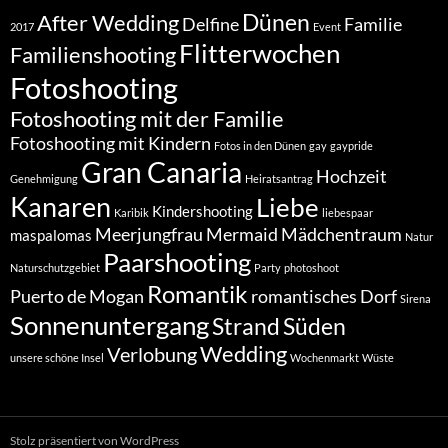
Dünen
After Wedding
Delfine
Familie
2017
Event
Flitterwochen
Familienshooting
Fotoshooting
Fotoshooting mit der Familie
Fotoshooting mit Kindern
Fotos in den Dünen
gay
gaypride
Gran Canaria
Hochzeit
Genehmigung
Heiratsantrag
Kanaren
Liebe
Kindershooting
Karibik
liebespaar
Meerjungfrau
Mermaid
Mädchentraum
maspalomas
Natur
Paarshooting
Naturschutzgebiet
Party
photoshoot
Romantik
Puerto de Mogan
romantisches Dorf
Sirena
Sonnenuntergang
Strand
Süden
Wedding
Verlobung
unsere schöne Insel
Wochenmarkt
Wüste
Stolz präsentiert von WordPress