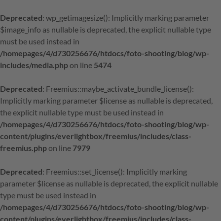
Deprecated
: wp_getimagesize(): Implicitly marking parameter
$image_info as nullable is deprecated, the explicit nullable type
must be used instead in
/homepages/4/d730256676/htdocs/foto-shooting/blog/wp-
includes/media.php
on line
5474
Deprecated
: Freemius::maybe_activate_bundle_license():
Implicitly marking parameter $license as nullable is deprecated,
the explicit nullable type must be used instead in
/homepages/4/d730256676/htdocs/foto-shooting/blog/wp-
content/plugins/everlightbox/freemius/includes/class-
freemius.php
on line
7979
Deprecated
: Freemius::set_license(): Implicitly marking
parameter $license as nullable is deprecated, the explicit nullable
type must be used instead in
/homepages/4/d730256676/htdocs/foto-shooting/blog/wp-
content/plugins/everlightbox/freemius/includes/class-