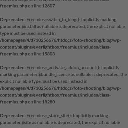
freemius.php
on line
12607
Deprecated
: Freemius::switch_to_blog(): Implicitly marking
parameter $install as nullable is deprecated, the explicit nullable
type must be used instead in
/homepages/4/d730256676/htdocs/foto-shooting/blog/wp-
content/plugins/everlightbox/freemius/includes/class-
freemius.php
on line
15808
Deprecated
: Freemius::_activate_addon_account(): Implicitly
marking parameter $bundle_license as nullable is deprecated, the
explicit nullable type must be used instead in
/homepages/4/d730256676/htdocs/foto-shooting/blog/wp-
content/plugins/everlightbox/freemius/includes/class-
freemius.php
on line
18280
Deprecated
: Freemius::_store_site(): Implicitly marking
parameter $site as nullable is deprecated, the explicit nullable