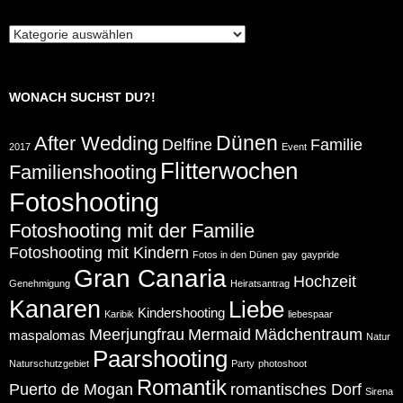
Beiträge
in
Kategorien:
WONACH SUCHST DU?!
Dünen
After Wedding
Delfine
Familie
2017
Event
Flitterwochen
Familienshooting
Fotoshooting
Fotoshooting mit der Familie
Fotoshooting mit Kindern
Fotos in den Dünen
gay
gaypride
Gran Canaria
Hochzeit
Genehmigung
Heiratsantrag
Kanaren
Liebe
Kindershooting
Karibik
liebespaar
Meerjungfrau
Mermaid
Mädchentraum
maspalomas
Natur
Paarshooting
Naturschutzgebiet
Party
photoshoot
Romantik
Puerto de Mogan
romantisches Dorf
Sirena