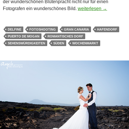
der wunderschönen Blütenpracht nicht nur für einen
Puerto de Mogan
Fotografen ein wunderschönes Bild.
weiterlesen
→
DELFINE
FOTOSHOOTING
GRAN CANARIA
HAFENDORF
PUERTO DE MOGAN
ROMANTISCHES DORF
SEHENSWÜRDIGKEITEN
SÜDEN
WOCHENMARKT