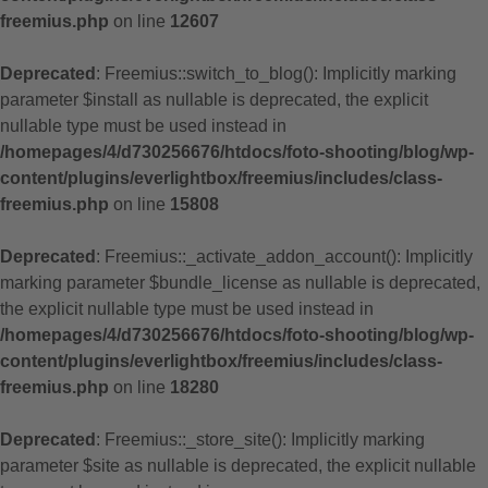
freemius.php
on line
12607
Deprecated
: Freemius::switch_to_blog(): Implicitly marking
parameter $install as nullable is deprecated, the explicit
nullable type must be used instead in
/homepages/4/d730256676/htdocs/foto-shooting/blog/wp-
content/plugins/everlightbox/freemius/includes/class-
freemius.php
on line
15808
Deprecated
: Freemius::_activate_addon_account(): Implicitly
marking parameter $bundle_license as nullable is deprecated,
the explicit nullable type must be used instead in
/homepages/4/d730256676/htdocs/foto-shooting/blog/wp-
content/plugins/everlightbox/freemius/includes/class-
freemius.php
on line
18280
Deprecated
: Freemius::_store_site(): Implicitly marking
parameter $site as nullable is deprecated, the explicit nullable