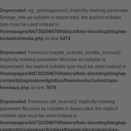
Deprecated
: wp_getimagesize(): Implicitly marking parameter
$image_info as nullable is deprecated, the explicit nullable
type must be used instead in
/homepages/4/d730256676/htdocs/foto-shooting/blog/wp-
includes/media.php
on line
5474
Deprecated
: Freemius::maybe_activate_bundle_license():
Implicitly marking parameter $license as nullable is
deprecated, the explicit nullable type must be used instead in
/homepages/4/d730256676/htdocs/foto-shooting/blog/wp-
content/plugins/everlightbox/freemius/includes/class-
freemius.php
on line
7979
Deprecated
: Freemius::set_license(): Implicitly marking
parameter $license as nullable is deprecated, the explicit
nullable type must be used instead in
/homepages/4/d730256676/htdocs/foto-shooting/blog/wp-
content/plugins/everlightbox/freemius/includes/class-