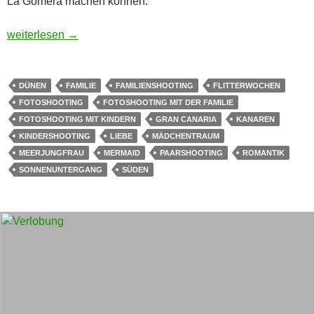
La Gomera machen können.
Familien Fotoshooting
weiterlesen
→
DÜNEN
FAMILIE
FAMILIENSHOOTING
FLITTERWOCHEN
FOTOSHOOTING
FOTOSHOOTING MIT DER FAMILIE
FOTOSHOOTING MIT KINDERN
GRAN CANARIA
KANAREN
KINDERSHOOTING
LIEBE
MÄDCHENTRAUM
MEERJUNGFRAU
MERMAID
PAARSHOOTING
ROMANTIK
SONNENUNTERGANG
SÜDEN