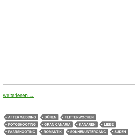
romantisches Fotoshooting auf Gran Canaria
weiterlesen
→
AFTER WEDDING
DÜNEN
FLITTERWOCHEN
FOTOSHOOTING
GRAN CANARIA
KANAREN
LIEBE
PAARSHOOTING
ROMANTIK
SONNENUNTERGANG
SÜDEN