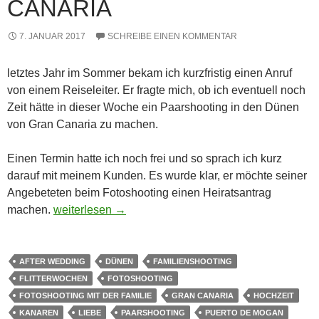
CANARIA
7. JANUAR 2017
SCHREIBE EINEN KOMMENTAR
letztes Jahr im Sommer bekam ich kurzfristig einen Anruf
von einem Reiseleiter. Er fragte mich, ob ich eventuell noch
Zeit hätte in dieser Woche ein Paarshooting in den Dünen
von Gran Canaria zu machen.
Einen Termin hatte ich noch frei und so sprach ich kurz
darauf mit meinem Kunden. Es wurde klar, er möchte seiner
Angebeteten beim Fotoshooting einen Heiratsantrag
Heiratsantrag in den Dünen von Gran Canaria
machen.
weiterlesen
→
AFTER WEDDING
DÜNEN
FAMILIENSHOOTING
FLITTERWOCHEN
FOTOSHOOTING
FOTOSHOOTING MIT DER FAMILIE
GRAN CANARIA
HOCHZEIT
KANAREN
LIEBE
PAARSHOOTING
PUERTO DE MOGAN