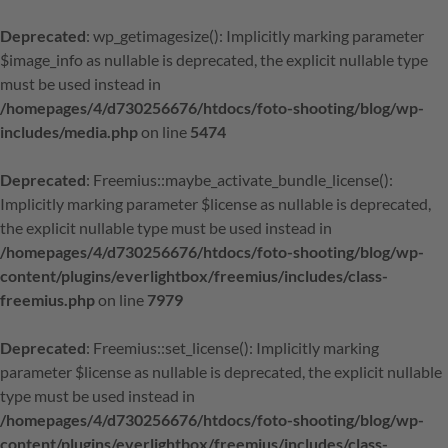
Deprecated
: wp_getimagesize(): Implicitly marking parameter
$image_info as nullable is deprecated, the explicit nullable type
must be used instead in
/homepages/4/d730256676/htdocs/foto-shooting/blog/wp-
includes/media.php
on line
5474
Deprecated
: Freemius::maybe_activate_bundle_license():
Implicitly marking parameter $license as nullable is deprecated,
the explicit nullable type must be used instead in
/homepages/4/d730256676/htdocs/foto-shooting/blog/wp-
content/plugins/everlightbox/freemius/includes/class-
freemius.php
on line
7979
Deprecated
: Freemius::set_license(): Implicitly marking
parameter $license as nullable is deprecated, the explicit nullable
type must be used instead in
/homepages/4/d730256676/htdocs/foto-shooting/blog/wp-
content/plugins/everlightbox/freemius/includes/class-