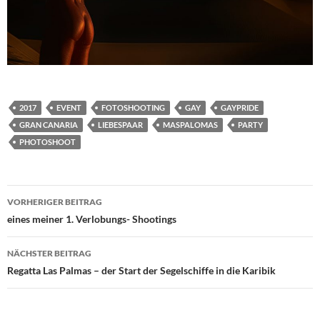
2017
EVENT
FOTOSHOOTING
GAY
GAYPRIDE
GRAN CANARIA
LIEBESPAAR
MASPALOMAS
PARTY
PHOTOSHOOT
Beitrags-
VORHERIGER BEITRAG
Navigation
eines meiner 1. Verlobungs- Shootings
NÄCHSTER BEITRAG
Regatta Las Palmas – der Start der Segelschiffe in die Karibik