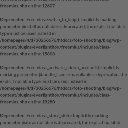
freemius.php
on line
12607
Deprecated
: Freemius::switch_to_blog(): Implicitly marking
parameter $install as nullable is deprecated, the explicit nullable
type must be used instead in
/homepages/4/d730256676/htdocs/foto-shooting/blog/wp-
content/plugins/everlightbox/freemius/includes/class-
freemius.php
on line
15808
Deprecated
: Freemius::_activate_addon_account(): Implicitly
marking parameter $bundle_license as nullable is deprecated, the
explicit nullable type must be used instead in
/homepages/4/d730256676/htdocs/foto-shooting/blog/wp-
content/plugins/everlightbox/freemius/includes/class-
freemius.php
on line
18280
Deprecated
: Freemius::_store_site(): Implicitly marking
parameter $site as nullable is deprecated, the explicit nullable