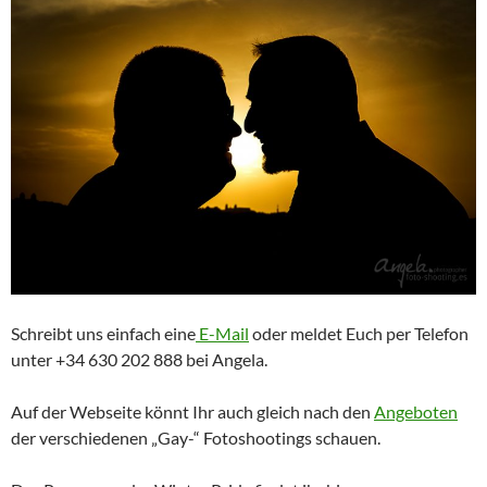
Schreibt uns einfach eine
E-Mail
oder meldet Euch per Telefon
unter +34 630 202 888 bei Angela.
Auf der Webseite könnt Ihr auch gleich nach den
Angeboten
der verschiedenen „Gay-“ Fotoshootings schauen.