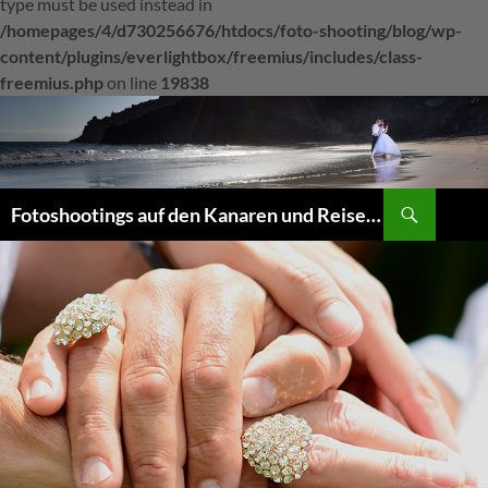
type must be used instead in
/homepages/4/d730256676/htdocs/foto-shooting/blog/wp-
content/plugins/everlightbox/freemius/includes/class-
freemius.php
on line
19838
Suchen
Fotoshootings auf den Kanaren und Reiseberichte von den Inseln
ZUM
INHALT
SPRINGEN