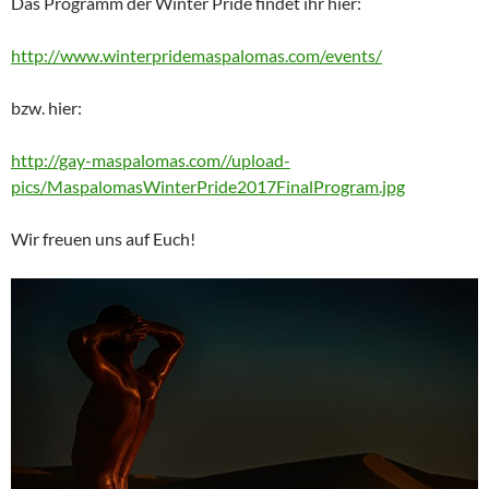
Das Programm der Winter Pride findet ihr hier:
http://www.winterpridemaspalomas.com/events/
bzw. hier:
http://gay-maspalomas.com//upload-
pics/MaspalomasWinterPride2017FinalProgram.jpg
Wir freuen uns auf Euch!