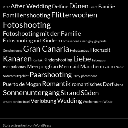
Dünen
After Wedding
Delfine
Familie
2017
Event
Flitterwochen
Familienshooting
Fotoshooting
Fotoshooting mit der Familie
Fotoshooting mit Kindern
Fotos in den Dünen
gay
gaypride
Gran Canaria
Hochzeit
Genehmigung
Heiratsantrag
Kanaren
Liebe
Kindershooting
Karibik
liebespaar
Meerjungfrau
Mermaid
Mädchentraum
maspalomas
Natur
Paarshooting
Naturschutzgebiet
Party
photoshoot
Romantik
Puerto de Mogan
romantisches Dorf
Sirena
Sonnenuntergang
Strand
Süden
Wedding
Verlobung
unsere schöne Insel
Wochenmarkt
Wüste
Stolz präsentiert von WordPress