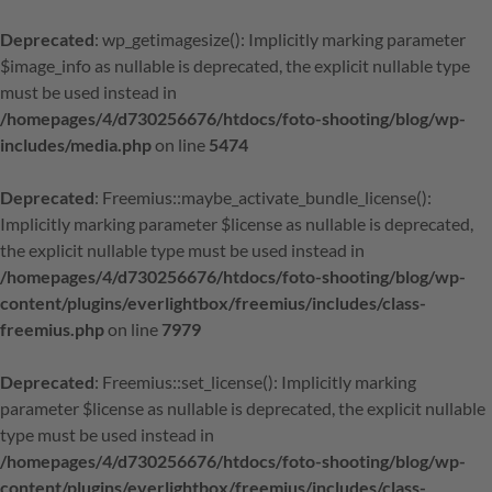
Deprecated
: wp_getimagesize(): Implicitly marking parameter
$image_info as nullable is deprecated, the explicit nullable type
must be used instead in
/homepages/4/d730256676/htdocs/foto-shooting/blog/wp-
includes/media.php
on line
5474
Deprecated
: Freemius::maybe_activate_bundle_license():
Implicitly marking parameter $license as nullable is deprecated,
the explicit nullable type must be used instead in
/homepages/4/d730256676/htdocs/foto-shooting/blog/wp-
content/plugins/everlightbox/freemius/includes/class-
freemius.php
on line
7979
Deprecated
: Freemius::set_license(): Implicitly marking
parameter $license as nullable is deprecated, the explicit nullable
type must be used instead in
/homepages/4/d730256676/htdocs/foto-shooting/blog/wp-
content/plugins/everlightbox/freemius/includes/class-