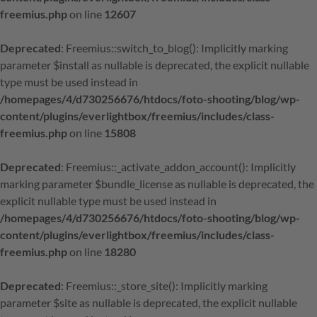
freemius.php
on line
12607
Deprecated
: Freemius::switch_to_blog(): Implicitly marking
parameter $install as nullable is deprecated, the explicit nullable
type must be used instead in
/homepages/4/d730256676/htdocs/foto-shooting/blog/wp-
content/plugins/everlightbox/freemius/includes/class-
freemius.php
on line
15808
Deprecated
: Freemius::_activate_addon_account(): Implicitly
marking parameter $bundle_license as nullable is deprecated, the
explicit nullable type must be used instead in
/homepages/4/d730256676/htdocs/foto-shooting/blog/wp-
content/plugins/everlightbox/freemius/includes/class-
freemius.php
on line
18280
Deprecated
: Freemius::_store_site(): Implicitly marking
parameter $site as nullable is deprecated, the explicit nullable