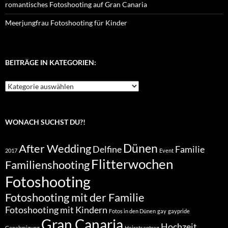
romantisches Fotoshooting auf Gran Canaria
Meerjungfrau Fotoshooting für Kinder
BEITRÄGE IN KATEGORIEN:
Beiträge
in
Kategorien:
WONACH SUCHST DU?!
Dünen
After Wedding
Delfine
Familie
2017
Event
Flitterwochen
Familienshooting
Fotoshooting
Fotoshooting mit der Familie
Fotoshooting mit Kindern
Fotos in den Dünen
gay
gaypride
Gran Canaria
Hochzeit
Genehmigung
Heiratsantrag