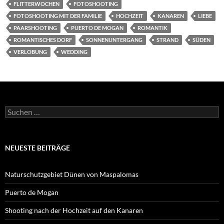
FLITTERWOCHEN
FOTOSHOOTING
FOTOSHOOTING MIT DER FAMILIE
HOCHZEIT
KANAREN
LIEBE
PAARSHOOTING
PUERTO DE MOGAN
ROMANTIK
ROMANTISCHES DORF
SONNENUNTERGANG
STRAND
SÜDEN
VERLOBUNG
WEDDING
Suchen
nach:
NEUESTE BEITRÄGE
Naturschutzgebiet Dünen von Maspalomas
Puerto de Mogan
Shooting nach der Hochzeit auf den Kanaren