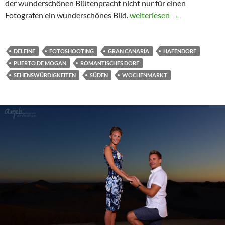
der wunderschönen Blütenpracht nicht nur für einen
Puerto de Mogan
Fotografen ein wunderschönes Bild.
weiterlesen
→
DELFINE
FOTOSHOOTING
GRAN CANARIA
HAFENDORF
PUERTO DE MOGAN
ROMANTISCHES DORF
SEHENSWÜRDIGKEITEN
SÜDEN
WOCHENMARKT