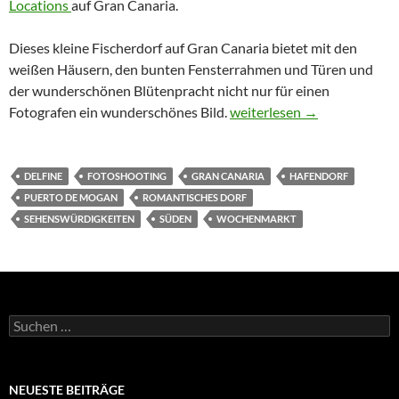
Locations
auf Gran Canaria.
Dieses kleine Fischerdorf auf Gran Canaria bietet mit den
weißen Häusern, den bunten Fensterrahmen und Türen und
der wunderschönen Blütenpracht nicht nur für einen
Puerto de Mogan
Fotografen ein wunderschönes Bild.
weiterlesen
→
DELFINE
FOTOSHOOTING
GRAN CANARIA
HAFENDORF
PUERTO DE MOGAN
ROMANTISCHES DORF
SEHENSWÜRDIGKEITEN
SÜDEN
WOCHENMARKT
Suchen
nach:
NEUESTE BEITRÄGE