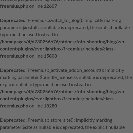
freemius.php
on line
12607
Deprecated
: Freemius::switch_to_blog(): Implicitly marking
parameter $install as nullable is deprecated, the explicit nullable
type must be used instead in
/homepages/4/d730256676/htdocs/foto-shooting/blog/wp-
content/plugins/everlightbox/freemius/includes/class-
freemius.php
on line
15808
Deprecated
: Freemius::_activate_addon_account(): Implicitly
marking parameter $bundle_license as nullable is deprecated, the
explicit nullable type must be used instead in
/homepages/4/d730256676/htdocs/foto-shooting/blog/wp-
content/plugins/everlightbox/freemius/includes/class-
freemius.php
on line
18280
Deprecated
: Freemius::_store_site(): Implicitly marking
parameter $site as nullable is deprecated, the explicit nullable