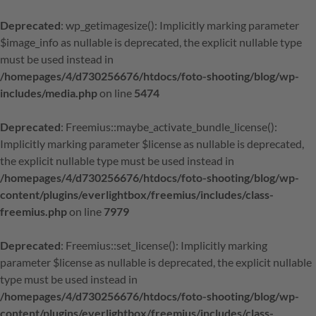
Deprecated
: wp_getimagesize(): Implicitly marking parameter
$image_info as nullable is deprecated, the explicit nullable type
must be used instead in
/homepages/4/d730256676/htdocs/foto-shooting/blog/wp-
includes/media.php
on line
5474
Deprecated
: Freemius::maybe_activate_bundle_license():
Implicitly marking parameter $license as nullable is deprecated,
the explicit nullable type must be used instead in
/homepages/4/d730256676/htdocs/foto-shooting/blog/wp-
content/plugins/everlightbox/freemius/includes/class-
freemius.php
on line
7979
Deprecated
: Freemius::set_license(): Implicitly marking
parameter $license as nullable is deprecated, the explicit nullable
type must be used instead in
/homepages/4/d730256676/htdocs/foto-shooting/blog/wp-
content/plugins/everlightbox/freemius/includes/class-