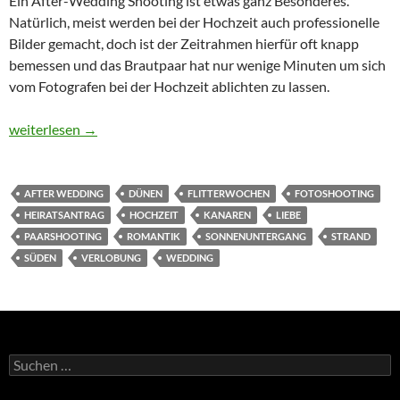
Ein After-Wedding Shooting ist etwas ganz Besonderes.
Natürlich, meist werden bei der Hochzeit auch professionelle
Bilder gemacht, doch ist der Zeitrahmen hierfür oft knapp
bemessen und das Brautpaar hat nur wenige Minuten um sich
vom Fotografen bei der Hochzeit ablichten zu lassen.
Shooting nach der Hochzeit auf den Kanaren
weiterlesen
→
AFTER WEDDING
DÜNEN
FLITTERWOCHEN
FOTOSHOOTING
HEIRATSANTRAG
HOCHZEIT
KANAREN
LIEBE
PAARSHOOTING
ROMANTIK
SONNENUNTERGANG
STRAND
SÜDEN
VERLOBUNG
WEDDING
Suchen
nach: