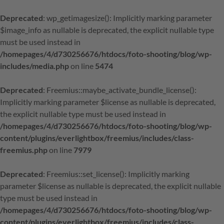
Deprecated
: wp_getimagesize(): Implicitly marking parameter
$image_info as nullable is deprecated, the explicit nullable type
must be used instead in
/homepages/4/d730256676/htdocs/foto-shooting/blog/wp-
includes/media.php
on line
5474
Deprecated
: Freemius::maybe_activate_bundle_license():
Implicitly marking parameter $license as nullable is deprecated,
the explicit nullable type must be used instead in
/homepages/4/d730256676/htdocs/foto-shooting/blog/wp-
content/plugins/everlightbox/freemius/includes/class-
freemius.php
on line
7979
Deprecated
: Freemius::set_license(): Implicitly marking
parameter $license as nullable is deprecated, the explicit nullable
type must be used instead in
/homepages/4/d730256676/htdocs/foto-shooting/blog/wp-
content/plugins/everlightbox/freemius/includes/class-