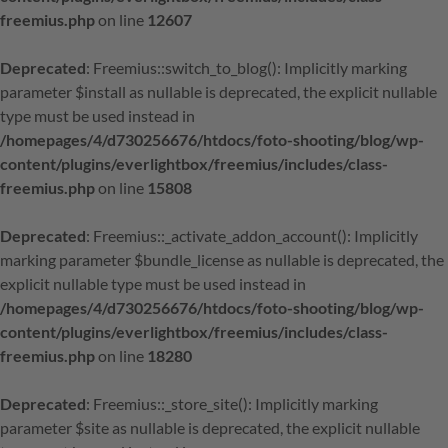
freemius.php
on line
12607
Deprecated
: Freemius::switch_to_blog(): Implicitly marking
parameter $install as nullable is deprecated, the explicit nullable
type must be used instead in
/homepages/4/d730256676/htdocs/foto-shooting/blog/wp-
content/plugins/everlightbox/freemius/includes/class-
freemius.php
on line
15808
Deprecated
: Freemius::_activate_addon_account(): Implicitly
marking parameter $bundle_license as nullable is deprecated, the
explicit nullable type must be used instead in
/homepages/4/d730256676/htdocs/foto-shooting/blog/wp-
content/plugins/everlightbox/freemius/includes/class-
freemius.php
on line
18280
Deprecated
: Freemius::_store_site(): Implicitly marking
parameter $site as nullable is deprecated, the explicit nullable