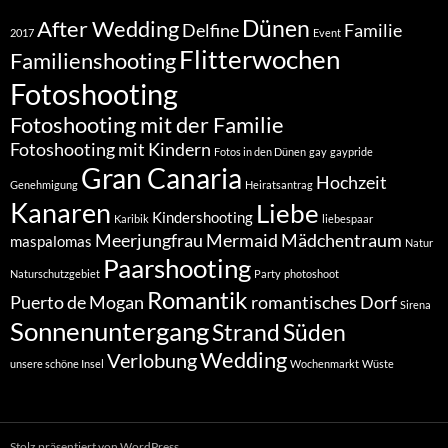
Dünen
After Wedding
Delfine
Familie
2017
Event
Flitterwochen
Familienshooting
Fotoshooting
Fotoshooting mit der Familie
Fotoshooting mit Kindern
Fotos in den Dünen
gay
gaypride
Gran Canaria
Hochzeit
Genehmigung
Heiratsantrag
Kanaren
Liebe
Kindershooting
Karibik
liebespaar
Meerjungfrau
Mermaid
Mädchentraum
maspalomas
Natur
Paarshooting
Naturschutzgebiet
Party
photoshoot
Romantik
Puerto de Mogan
romantisches Dorf
Sirena
Sonnenuntergang
Strand
Süden
Wedding
Verlobung
unsere schöne Insel
Wochenmarkt
Wüste
Stolz präsentiert von WordPress