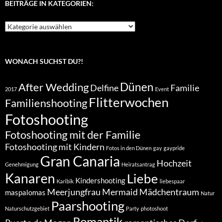
BEITRÄGE IN KATEGORIEN:
Beiträge
in
Kategorien:
WONACH SUCHST DU?!
Dünen
After Wedding
Delfine
Familie
2017
Event
Flitterwochen
Familienshooting
Fotoshooting
Fotoshooting mit der Familie
Fotoshooting mit Kindern
Fotos in den Dünen
gay
gaypride
Gran Canaria
Hochzeit
Genehmigung
Heiratsantrag
Kanaren
Liebe
Kindershooting
Karibik
liebespaar
Meerjungfrau
Mermaid
Mädchentraum
maspalomas
Natur
Paarshooting
Naturschutzgebiet
Party
photoshoot
Romantik