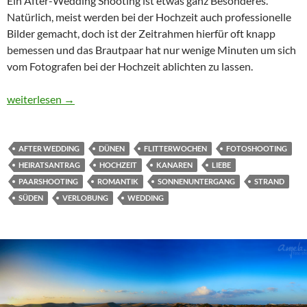
Ein After-Wedding Shooting ist etwas ganz Besonderes.
Natürlich, meist werden bei der Hochzeit auch professionelle
Bilder gemacht, doch ist der Zeitrahmen hierfür oft knapp
bemessen und das Brautpaar hat nur wenige Minuten um sich
vom Fotografen bei der Hochzeit ablichten zu lassen.
Shooting nach der Hochzeit auf den Kanaren
weiterlesen
→
AFTER WEDDING
DÜNEN
FLITTERWOCHEN
FOTOSHOOTING
HEIRATSANTRAG
HOCHZEIT
KANAREN
LIEBE
PAARSHOOTING
ROMANTIK
SONNENUNTERGANG
STRAND
SÜDEN
VERLOBUNG
WEDDING