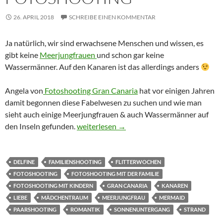
26. APRIL 2018
SCHREIBE EINEN KOMMENTAR
Ja natürlich, wir sind erwachsene Menschen und wissen, es
gibt keine
Meerjungfrauen
und schon gar keine
Wassermänner. Auf den Kanaren ist das allerdings anders
Angela von
Fotoshooting Gran Canaria
hat vor einigen Jahren
damit begonnen diese Fabelwesen zu suchen und wie man
sieht auch einige Meerjungfrauen & auch Wassermänner auf
Meerjungfrau – Wassermann – Fotoshooti
den Inseln gefunden.
weiterlesen
→
DELFINE
FAMILIENSHOOTING
FLITTERWOCHEN
FOTOSHOOTING
FOTOSHOOTING MIT DER FAMILIE
FOTOSHOOTING MIT KINDERN
GRAN CANARIA
KANAREN
LIEBE
MÄDCHENTRAUM
MEERJUNGFRAU
MERMAID
PAARSHOOTING
ROMANTIK
SONNENUNTERGANG
STRAND