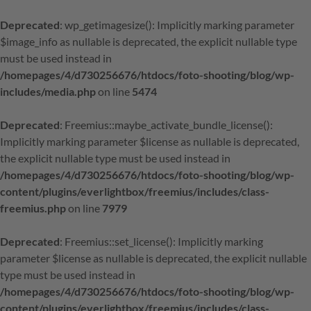
Deprecated
: wp_getimagesize(): Implicitly marking parameter
$image_info as nullable is deprecated, the explicit nullable type
must be used instead in
/homepages/4/d730256676/htdocs/foto-shooting/blog/wp-
includes/media.php
on line
5474
Deprecated
: Freemius::maybe_activate_bundle_license():
Implicitly marking parameter $license as nullable is deprecated,
the explicit nullable type must be used instead in
/homepages/4/d730256676/htdocs/foto-shooting/blog/wp-
content/plugins/everlightbox/freemius/includes/class-
freemius.php
on line
7979
Deprecated
: Freemius::set_license(): Implicitly marking
parameter $license as nullable is deprecated, the explicit nullable
type must be used instead in
/homepages/4/d730256676/htdocs/foto-shooting/blog/wp-
content/plugins/everlightbox/freemius/includes/class-