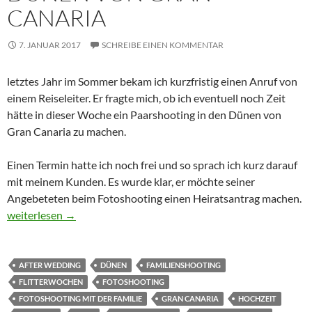
CANARIA
7. JANUAR 2017
SCHREIBE EINEN KOMMENTAR
letztes Jahr im Sommer bekam ich kurzfristig einen Anruf von
einem Reiseleiter. Er fragte mich, ob ich eventuell noch Zeit
hätte in dieser Woche ein Paarshooting in den Dünen von
Gran Canaria zu machen.
Einen Termin hatte ich noch frei und so sprach ich kurz darauf
mit meinem Kunden. Es wurde klar, er möchte seiner
Angebeteten beim Fotoshooting einen Heiratsantrag machen.
Heiratsantrag in den Dünen von Gran Canaria
weiterlesen
→
AFTER WEDDING
DÜNEN
FAMILIENSHOOTING
FLITTERWOCHEN
FOTOSHOOTING
FOTOSHOOTING MIT DER FAMILIE
GRAN CANARIA
HOCHZEIT