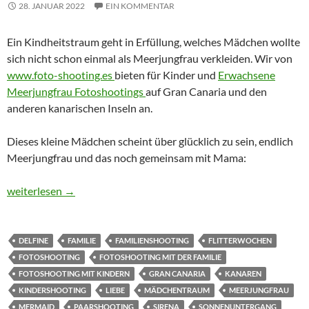
28. JANUAR 2022
EIN KOMMENTAR
Ein Kindheitstraum geht in Erfüllung, welches Mädchen wollte
sich nicht schon einmal als Meerjungfrau verkleiden. Wir von
www.foto-shooting.es
bieten für Kinder und
Erwachsene
Meerjungfrau Fotoshootings
auf Gran Canaria und den
anderen kanarischen Inseln an.
Dieses kleine Mädchen scheint über glücklich zu sein, endlich
Meerjungfrau und das noch gemeinsam mit Mama:
Meerjungfrau Fotoshooting für Kinder
weiterlesen
→
DELFINE
FAMILIE
FAMILIENSHOOTING
FLITTERWOCHEN
FOTOSHOOTING
FOTOSHOOTING MIT DER FAMILIE
FOTOSHOOTING MIT KINDERN
GRAN CANARIA
KANAREN
KINDERSHOOTING
LIEBE
MÄDCHENTRAUM
MEERJUNGFRAU
MERMAID
PAARSHOOTING
SIRENA
SONNENUNTERGANG