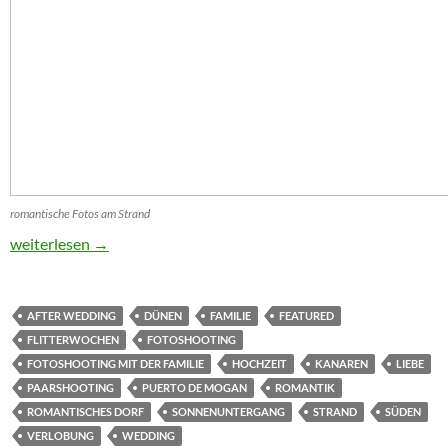
romantische Fotos am Strand
Flitterwochen- Shooting am Strand von Gran Canaria
weiterlesen
→
AFTER WEDDING
DÜNEN
FAMILIE
FEATURED
FLITTERWOCHEN
FOTOSHOOTING
FOTOSHOOTING MIT DER FAMILIE
HOCHZEIT
KANAREN
LIEBE
PAARSHOOTING
PUERTO DE MOGAN
ROMANTIK
ROMANTISCHES DORF
SONNENUNTERGANG
STRAND
SÜDEN
VERLOBUNG
WEDDING