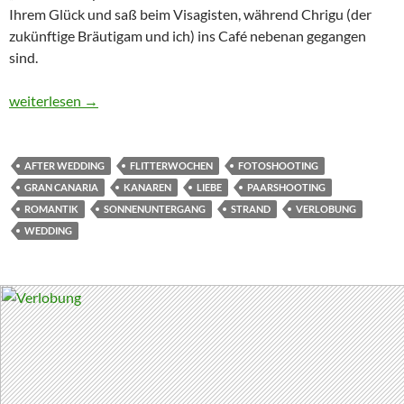
Ihrem Glück und saß beim Visagisten, während Chrigu (der
zukünftige Bräutigam und ich) ins Café nebenan gegangen
sind.
eines meiner 1. Verlobungs- Shootings
weiterlesen
→
AFTER WEDDING
FLITTERWOCHEN
FOTOSHOOTING
GRAN CANARIA
KANAREN
LIEBE
PAARSHOOTING
ROMANTIK
SONNENUNTERGANG
STRAND
VERLOBUNG
WEDDING