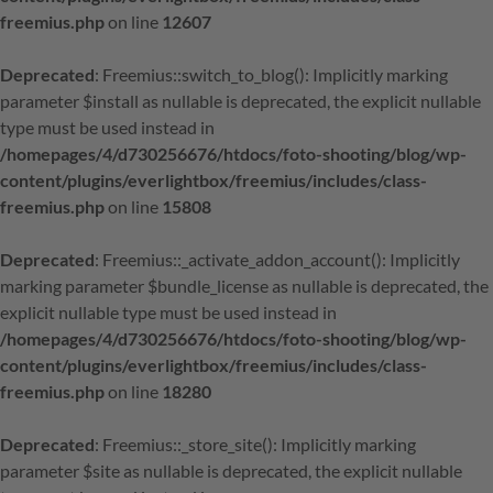
freemius.php
on line
12607
Deprecated
: Freemius::switch_to_blog(): Implicitly marking
parameter $install as nullable is deprecated, the explicit nullable
type must be used instead in
/homepages/4/d730256676/htdocs/foto-shooting/blog/wp-
content/plugins/everlightbox/freemius/includes/class-
freemius.php
on line
15808
Deprecated
: Freemius::_activate_addon_account(): Implicitly
marking parameter $bundle_license as nullable is deprecated, the
explicit nullable type must be used instead in
/homepages/4/d730256676/htdocs/foto-shooting/blog/wp-
content/plugins/everlightbox/freemius/includes/class-
freemius.php
on line
18280
Deprecated
: Freemius::_store_site(): Implicitly marking
parameter $site as nullable is deprecated, the explicit nullable