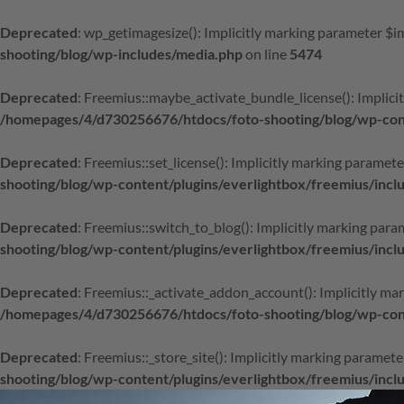
Deprecated
: wp_getimagesize(): Implicitly marking parameter $im
shooting/blog/wp-includes/media.php
on line
5474
Deprecated
: Freemius::maybe_activate_bundle_license(): Implicit
/homepages/4/d730256676/htdocs/foto-shooting/blog/wp-conte
Deprecated
: Freemius::set_license(): Implicitly marking paramete
shooting/blog/wp-content/plugins/everlightbox/freemius/incl
Deprecated
: Freemius::switch_to_blog(): Implicitly marking param
shooting/blog/wp-content/plugins/everlightbox/freemius/incl
Deprecated
: Freemius::_activate_addon_account(): Implicitly mar
/homepages/4/d730256676/htdocs/foto-shooting/blog/wp-conte
Deprecated
: Freemius::_store_site(): Implicitly marking paramete
shooting/blog/wp-content/plugins/everlightbox/freemius/incl