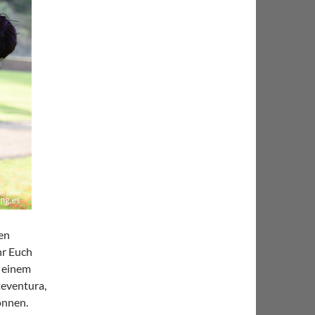
ien
hr Euch
i einem
teventura,
önnen.