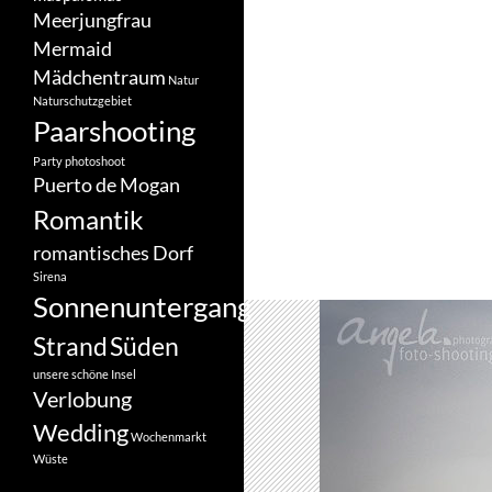
Meerjungfrau
Mermaid
Mädchentraum
Natur
Naturschutzgebiet
Paarshooting
Party
photoshoot
Puerto de Mogan
Romantik
romantisches Dorf
Sirena
Sonnenuntergang
Strand
Süden
unsere schöne Insel
Verlobung
Wedding
Wochenmarkt
Wüste