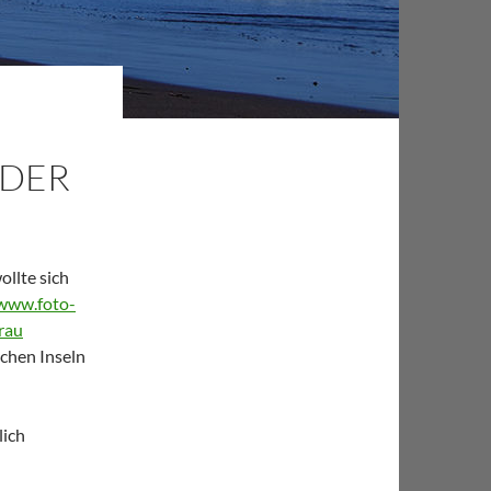
NDER
llte sich
www.foto-
rau
chen Inseln
lich