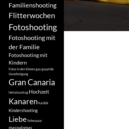
Familienshooting
Flitterwochen
Fotoshooting
Fotoshooting mit
der Familie
Fotoshooting mit
Kindern
Fotos in den Dünen
gay
gaypride
Genehmigung
Gran Canaria
Hochzeit
Heiratsantrag
Kanaren
Karibik
Kindershooting
Liebe
liebespaar
maspalomas