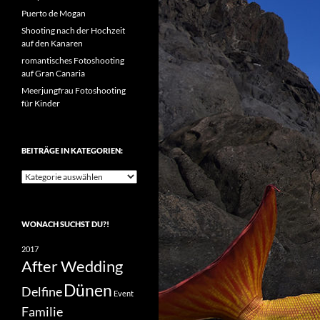
Puerto de Mogan
Shooting nach der Hochzeit
auf den Kanaren
romantisches Fotoshooting
auf Gran Canaria
Meerjungfrau Fotoshooting
für Kinder
BEITRÄGE IN KATEGORIEN:
Beiträge
in
Kategorien:
WONACH SUCHST DU?!
2017
After Wedding
Dünen
Delfine
Event
Familie