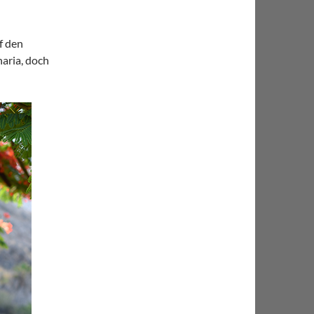
f den
aria, doch