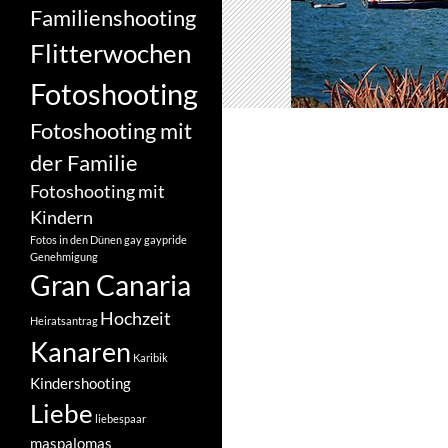
Familienshooting
Flitterwochen
Fotoshooting
Fotoshooting mit
der Familie
Fotoshooting mit
Kindern
Fotos in den Dünen
gay
gaypride
Genehmigung
Gran Canaria
Hochzeit
Heiratsantrag
Kanaren
Karibik
Kindershooting
Liebe
liebespaar
maspalomas