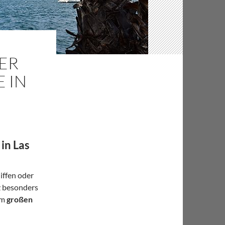
DER
 IN
–
in Las
iffen oder
z besonders
em
großen