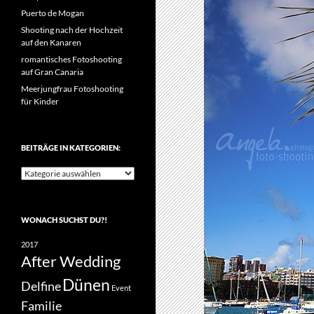
Puerto de Mogan
Shooting nach der Hochzeit
auf den Kanaren
romantisches Fotoshooting
auf Gran Canaria
Meerjungfrau Fotoshooting
für Kinder
BEITRÄGE IN KATEGORIEN:
Beiträge
in
Kategorien:
WONACH SUCHST DU?!
2017
After Wedding
Dünen
Delfine
Event
Familie