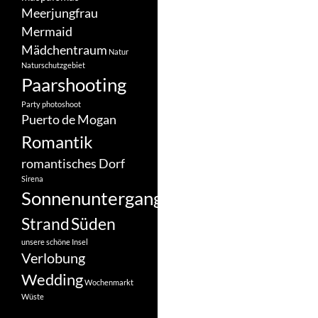
Meerjungfrau
Mermaid
Mädchentraum
Natur
Naturschutzgebiet
Paarshooting
Party
photoshoot
Puerto de Mogan
Romantik
romantisches Dorf
Sirena
Sonnenuntergang
Strand
Süden
unsere schöne Insel
Verlobung
Wedding
Wochenmarkt
Wüste