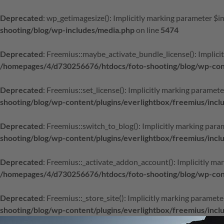
Deprecated
: wp_getimagesize(): Implicitly marking parameter $im
shooting/blog/wp-includes/media.php
on line
5474
Deprecated
: Freemius::maybe_activate_bundle_license(): Implicit
/homepages/4/d730256676/htdocs/foto-shooting/blog/wp-conte
Deprecated
: Freemius::set_license(): Implicitly marking paramete
shooting/blog/wp-content/plugins/everlightbox/freemius/incl
Deprecated
: Freemius::switch_to_blog(): Implicitly marking param
shooting/blog/wp-content/plugins/everlightbox/freemius/incl
Deprecated
: Freemius::_activate_addon_account(): Implicitly mar
/homepages/4/d730256676/htdocs/foto-shooting/blog/wp-conte
Deprecated
: Freemius::_store_site(): Implicitly marking paramete
shooting/blog/wp-content/plugins/everlightbox/freemius/incl